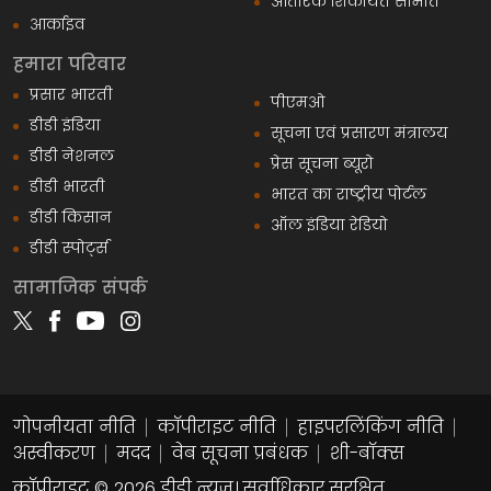
आंतरिक शिकायत समिति
आर्काइव
हमारा परिवार
प्रसार भारती
पीएमओ
डीडी इंडिया
सूचना एवं प्रसारण मंत्रालय
डीडी नेशनल
प्रेस सूचना ब्यूरो
डीडी भारती
भारत का राष्ट्रीय पोर्टल
डीडी किसान
ऑल इंडिया रेडियो
डीडी स्पोर्ट्स
सामाजिक संपर्क
गोपनीयता नीति
कॉपीराइट नीति
हाइपरलिंकिंग नीति
अस्वीकरण
मदद
वेब सूचना प्रबंधक
शी-बॉक्स
कॉपीराइट © 2026 डीडी न्यूज़। सर्वाधिकार सुरक्षित