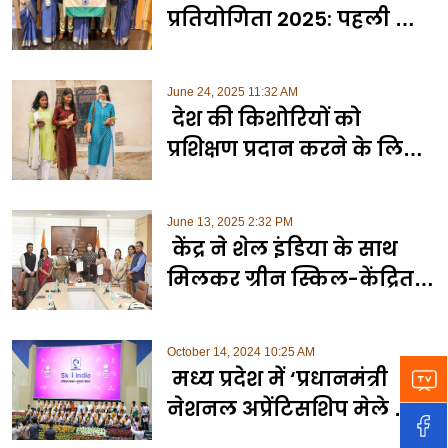
प्रतियोगिता 2025: पहली बार
में टॉप-10 में भारत, सिल्वर-
ब्रॉन्ज के साथ महिलाओं को
June 24, 2025 11:32 AM
मिला ‘बेस्ट इन कंट्री’ सम्मान
देश की किशोरियों को
प्रशिक्षण प्रदान करने के लिए
सरकार की एक नई पहल
‘नव्या’ की आज होगी शुरुआत
June 13, 2025 2:32 PM
केंद्र ने शेल इंडिया के साथ
मिलकर ग्रीन स्किल-केंद्रित
ईवी ट्रेनिंग प्रोग्राम किया
लॉन्च
October 14, 2024 10:25 AM
मध्य प्रदेश में ‘प्रधानमंत्री
नेशनल अप्रेंटिसशिप मेले का
आयोजन 14 अक्टूबर से